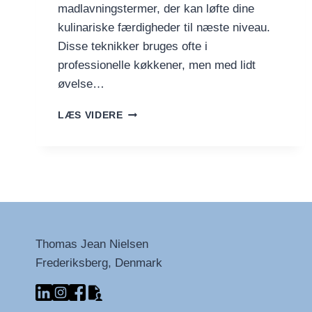
madlavningstermer, der kan løfte dine
kulinariske færdigheder til næste niveau.
Disse teknikker bruges ofte i
professionelle køkkener, men med lidt
øvelse…
MADLAVNINGSTERMER
LÆS VIDERE
–
OG
HVAD
DE
EGENTLIG
BETYDER
–
DEL
Thomas Jean Nielsen
2
Frederiksberg, Denmark