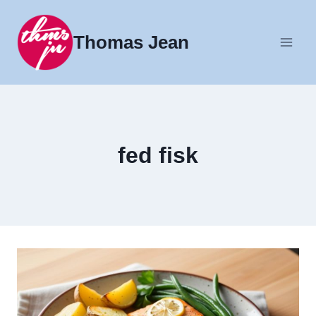
Fortsæt
til
Thomas Jean
indhold
fed fisk