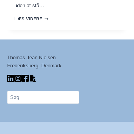
uden at stå…
BAGT
LÆS VIDERE
LAKS
MED
GROVE
OVNKARTOFLER
OG
GRØNTSAGER
Thomas Jean Nielsen
Frederiksberg, Denmark
Søg