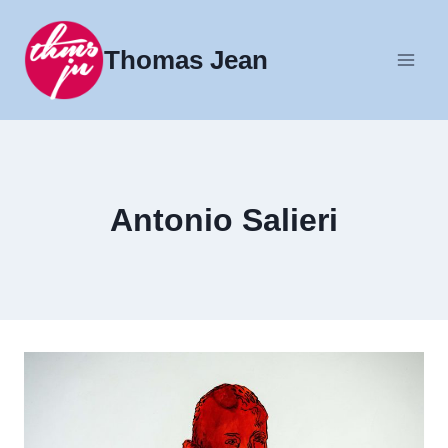
Fortsæt
til
Thomas Jean
indhold
Antonio Salieri