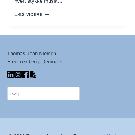
hvert stykke musik…
FASCINERENDE
LÆS VIDERE
FAKTA
OM
MOZART
+
EN
PLAYLISTE
Thomas Jean Nielsen
Frederiksberg, Denmark
Søg