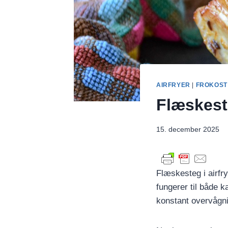
AIRFRYER
|
FROKOST
Flæskest
15. december 2025
Flæskesteg i airfr
fungerer til både 
konstant overvågn