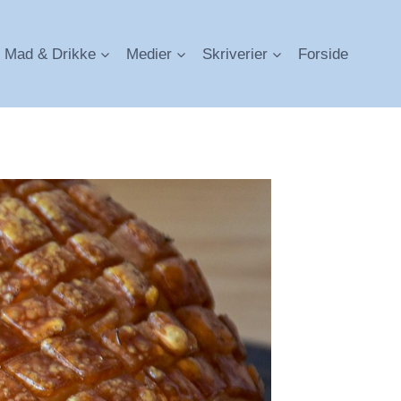
Mad & Drikke
Medier
Skriverier
Forside