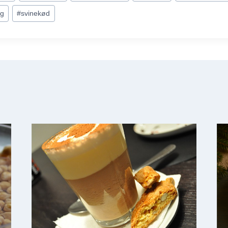
eg
#
svinekød