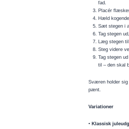
fad.
Placér flæsk
Hæld kogende 
Sæt stegen i a
Tag stegen ud,
Læg stegen ti
Steg videre ve
Tag stegen ud
til – den skal 
Sværen holder sig 
pænt.
Variationer
•
Klassisk juleud