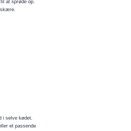
il at sprøde op.
 skære.
 i selve kødet.
eller et passende