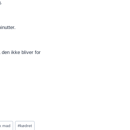
.
nutter.
 den ikke bliver for
sk mad
#
kødret