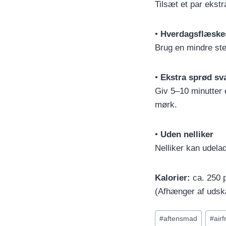
Tilsæt et par ekstr
•
Hverdagsflæske
Brug en mindre ste
•
Ekstra sprød sv
Giv 5–10 minutter e
mørk.
•
Uden nelliker
Nelliker kan udela
Kalorier:
ca. 250 p
(Afhænger af udskæ
Indlæg-
#
aftensmad
#
airf