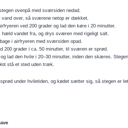
estegen ovenpå med sværsiden nedad.
vand over, så sværene netop er dækket.
irfryeren ved 200 grader og lad den køre i 20 minutter.
 hæld vandet fra, og drys sværen med rigeligt salt.
lbage i airfryeren med sværsiden opad.
d 200 grader i ca. 50 minutter, til sværen er sprød.
 og lad den hvile i 20–30 minutter, inden den skæres. Stege
blot stå et sted uden træk.
sprød under hviletiden, og kødet sætter sig, så stegen er le
gave