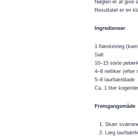
Nøglen er at give 
Resultatet er en k
Ingredienser
1 flæskesteg (kams
Salt
10–15 sorte peber
4–8 nelliker (efter
5–8 laurbærblade
Ca. 1 liter kogend
Fremgangsmåde
Skær sværene f
Læg laurbærbla