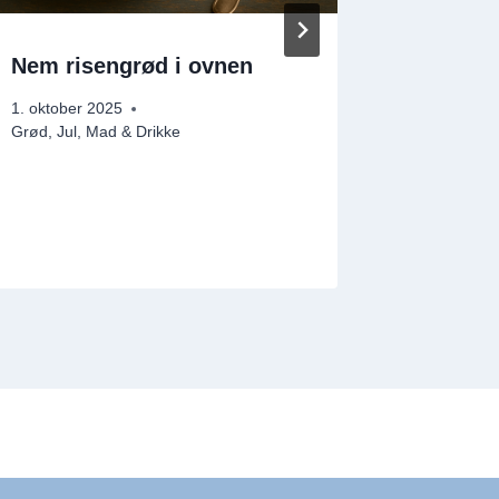
Nem risengrød i ovnen
Enkel 
Krydder
1. oktober 2025
Tomats
Grød
,
Jul
,
Mad & Drikke
29. juli 202
Frokost & 
Morgenmad