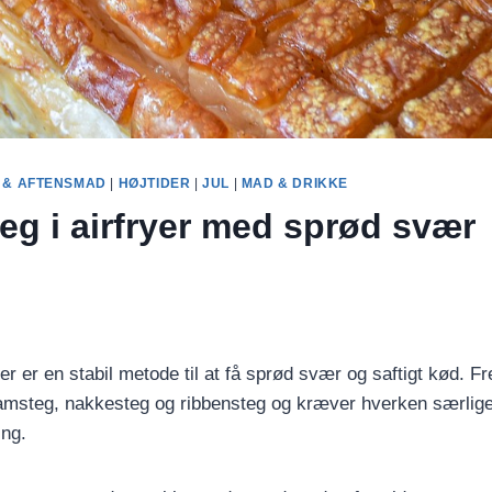
 & AFTENSMAD
|
HØJTIDER
|
JUL
|
MAD & DRIKKE
eg i airfryer med sprød svær
yer er en stabil metode til at få sprød svær og saftigt kød
kamsteg, nakkesteg og ribbensteg og kræver hverken særlige
ing.