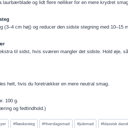
a laurbærblade og lidt flere nelliker for en mere krydret smag
steg
g (3–4 cm høj) og reducer den sidste stegning med 10–15 mi
ær
kstra til sidst, hvis sværen mangler det sidste. Hold øje, så
des helt, hvis du foretrækker en mere neutral smag.
r. 100 g.
ring og fedtindhold.)
ryer
#
flæskesteg
#
Hverdagsmad
#
julemad
#
klassisk dan