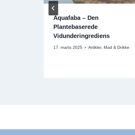
evarer,
Aquafaba – Den
fte
Plantebaserede
Vidunderingrediens
 & Drikke
17. marts 2025
Artikler
,
Mad & Drikke