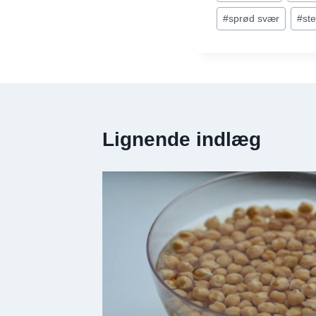
tags:
#
sprød svær
#
st
Lignende indlæg