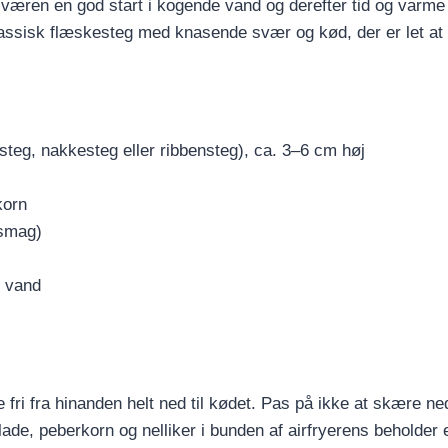
sværen en god start i kogende vand og derefter tid og varme t
lassisk flæskesteg med knasende svær og kød, der er let at
teg, nakkesteg eller ribbensteg), ca. 3–6 cm høj
korn
 smag)
e vand
ri fra hinanden helt ned til kødet. Pas på ikke at skære ned
de, peberkorn og nelliker i bunden af airfryerens beholder 