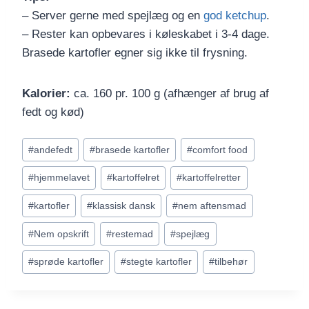
– Server gerne med spejlæg og en
god ketchup
.
– Rester kan opbevares i køleskabet i 3-4 dage.
Brasede kartofler egner sig ikke til frysning.
Kalorier:
ca. 160 pr. 100 g (afhænger af brug af
fedt og kød)
Indlæg-
#
andefedt
#
brasede kartofler
#
comfort food
tags:
#
hjemmelavet
#
kartoffelret
#
kartoffelretter
#
kartofler
#
klassisk dansk
#
nem aftensmad
#
Nem opskrift
#
restemad
#
spejlæg
#
sprøde kartofler
#
stegte kartofler
#
tilbehør