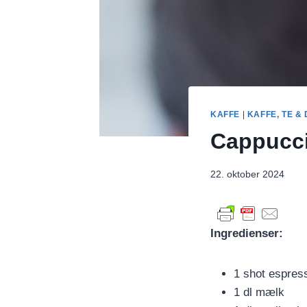
KAFFE
|
KAFFE, TE &
Cappucc
22. oktober 2024
Ingredienser:
1 shot espres
1 dl mælk