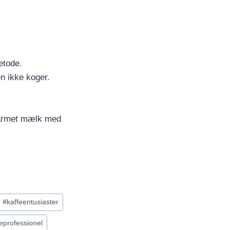
etode.
n ikke koger.
varmet mælk med
#
kaffeentusiaster
feprofessionel