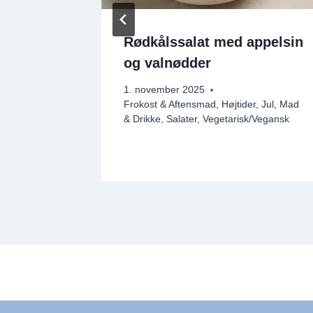
Rødkålssalat med appelsin
og valnødder
 Drikke
1. november 2025
Frokost & Aftensmad
,
Højtider
,
Jul
,
Mad
& Drikke
,
Salater
,
Vegetarisk/Vegansk