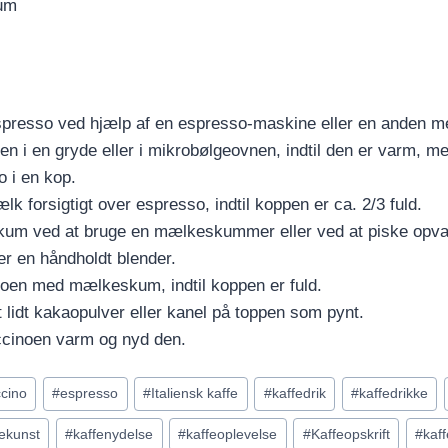
um
spresso ved hjælp af en espresso-maskine eller en anden m
 i en gryde eller i mikrobølgeovnen, indtil den er varm, me
 i en kop.
 forsigtigt over espresso, indtil koppen er ca. 2/3 fuld.
um ved at bruge en mælkeskummer eller ved at piske op
ler en håndholdt blender.
oen med mælkeskum, indtil koppen er fuld.
 lidt kakaopulver eller kanel på toppen som pynt.
cinoen varm og nyd den.
cino
#
espresso
#
Italiensk kaffe
#
kaffedrik
#
kaffedrikke
fekunst
#
kaffenydelse
#
kaffeoplevelse
#
Kaffeopskrift
#
kaf