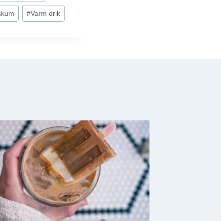
skum
#
Varm drik