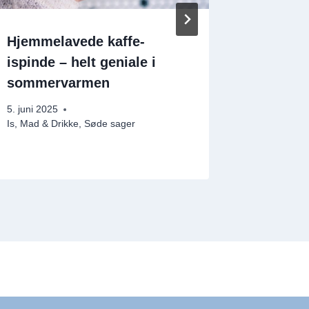
Hjemmelavede kaffe-
Massere
ispinde – helt geniale i
Citron-
sommervarmen
Honnin
5. juni 2025
30. januar
Is
,
Mad & Drikke
,
Søde sager
Mad & Drik
Vegetarisk