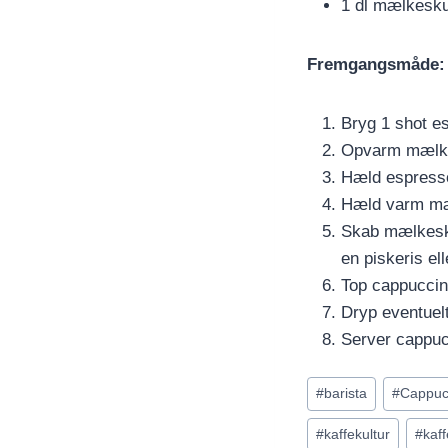
1 dl mælkesk
Fremgangsmåde:
Bryg 1 shot e
Opvarm mælken
Hæld espresso
Hæld varm mælk
Skab mælkesk
en piskeris el
Top cappuccin
Dryp eventuelt
Server cappuc
Indlæg-
#
barista
#
Cappuc
tags:
#
kaffekultur
#
kaf