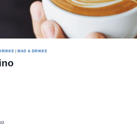
 DRIKKE
|
MAD & DRIKKE
ino
so