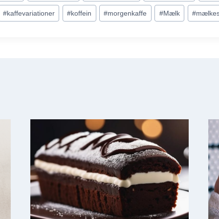
#
kaffevariationer
#
koffein
#
morgenkaffe
#
Mælk
#
mælke