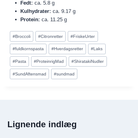
Fedt:
ca. 5.8 g
Kulhydrater:
ca. 9.17 g
Protein:
ca. 11.25 g
Indlæg-
#
Broccoli
#
Citronretter
#
FriskeUrter
tags:
#
fuldkornspasta
#
Hverdagsretter
#
Laks
#
Pasta
#
ProteinrigMad
#
ShiratakiNudler
#
SundAftensmad
#
sundmad
Lignende indlæg