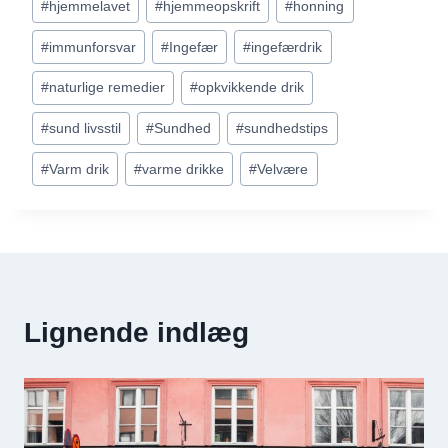
#
hjemmelavet
#
hjemmeopskrift
#
honning
#
immunforsvar
#
Ingefær
#
ingefærdrik
#
naturlige remedier
#
opkvikkende drik
#
sund livsstil
#
Sundhed
#
sundhedstips
#
Varm drik
#
varme drikke
#
Velvære
Lignende indlæg