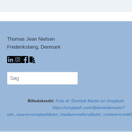
Thomas Jean Nielsen
Frederiksberg, Denmark
Søg
Billedekredit:
Foto af :Dominik Martin on Unsplash:
https://unsplash.com/@dominikmartin?
utm_source=unsplash&utm_medium=referral&utm_content=credit