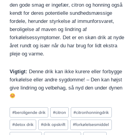
den gode smag er ingefær, citron og honning også
kendt for deres potentielle sundhedsmæssige
fordele, herunder styrkelse af immunforsvaret,
beroligelse af maven og lindring af
forkølelsessymptomer. Det er en skøn drik at nyde
året rundt og især når du har brug for lidt ekstra
pleje og varme.
Vigtigt:
Denne drik kan ikke kurere eller forbygge
forkølelse eller andre sygdomme! – Den kan højst
give lindring og velbehag, så nyd den under dynen
Indlæg-
#
beroligende drik
#
citron
#
citronhonningdrik
tags:
#
detox drik
#
drik opskrift
#
forkølelsesmiddel