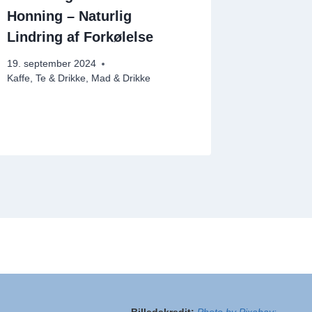
Honning – Naturlig
Hummus
Lindring af Forkølelse
Klassis
Hjemme
19. september 2024
Kaffe, Te & Drikke
,
Mad & Drikke
26. novemb
Dip, tilbehø
Vegetarisk