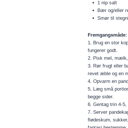
1 nip salt
Bær og/eller r
Smør til stegn
Fremgangsmåde:
1. Brug en stor kop
fungerer godt.
2. Pisk mel, mælk,
3. Rør frugt eller 
revet æble og en m
4. Opvarm en pande
5. Læg små portion
begge sider.
6. Gentag trin 4-5, 
7. Server pandekag
flødeskum, sukker, 
fantasi bestemme.