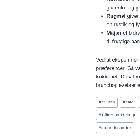
glutenfrit og 
Rugmel
giver 
en rustik og fy
Majsmel
bidra
til frugtige pa
Ved at eksperiment
præferencer. Så vær
køkkenet. Du vil m
brunchoplevelser e
Indlæg-
#
brunch
#
bær
tags:
#
luftige pandekager
#
søde desserter