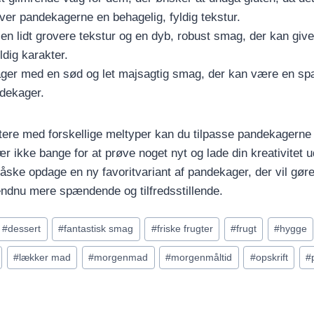
giver pandekagerne en behagelig, fyldig tekstur.
en lidt grovere tekstur og en dyb, robust smag, der kan giv
ldig karakter.
ger med en sød og let majsagtig smag, der kan være en sp
ndekager.
ere med forskellige meltyper kan du tilpasse pandekagerne 
 ikke bange for at prøve noget nyt og lade din kreativitet ud
åske opdage en ny favoritvariant af pandekager, der vil gøre
ndnu mere spændende og tilfredsstillende.
#
dessert
#
fantastisk smag
#
friske frugter
#
frugt
#
hygge
#
lækker mad
#
morgenmad
#
morgenmåltid
#
opskrift
#