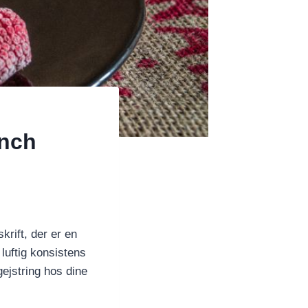
unch
rift, der er en
luftig konsistens
ejstring hos dine