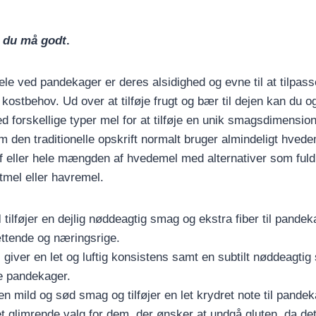
–
du må godt
.
ele ved pandekager er deres alsidighed og evne til at tilpasse
kostbehov. Ud over at tilføje frugt og bær til dejen kan du o
forskellige typer mel for at tilføje en unik smagsdimension 
 den traditionelle opskrift normalt bruger almindeligt hved
 af eller hele mængden af hvedemel med alternativer som ful
mel eller havremel.
l
tilføjer en dejlig nøddeagtig smag og ekstra fiber til pandek
tende og næringsrige.
l
giver en let og luftig konsistens samt en subtilt nøddeagti
ige pandekager.
n mild og sød smag og tilføjer en let krydret note til pande
t glimrende valg for dem, der ønsker at undgå gluten, da det 