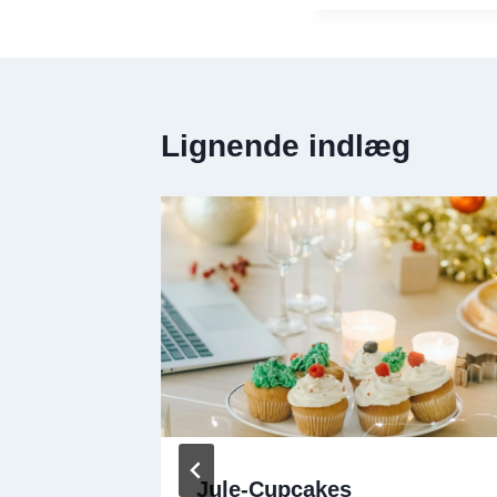
Lignende indlæg
med
Jule-Cupcakes