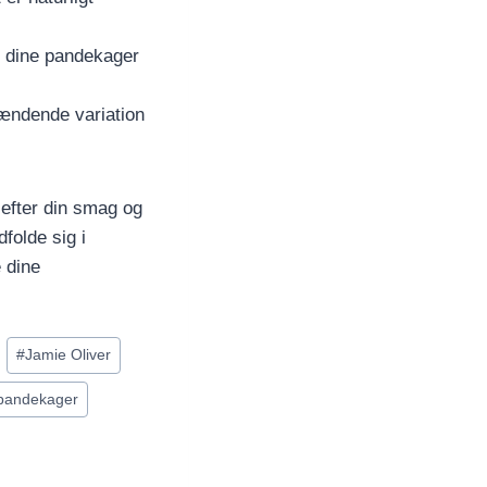
e dine pandekager
ændende variation
efter din smag og
folde sig i
 dine
#
Jamie Oliver
pandekager