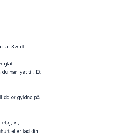
å ca. 3½ dl
r glat.
u har lyst til. Et
l de er gyldne på
etøj, is,
urt eller lad din