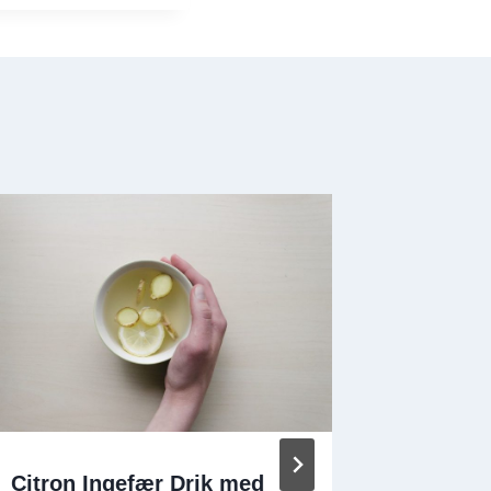
Citron Ingefær Drik med
Lækre O