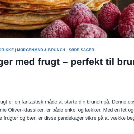
DRIKKE
|
MORGENMAD & BRUNCH
|
SØDE SAGER
r med frugt – perfekt til br
gt er en fantastisk måde at starte din brunch på. Denne opsk
mie Oliver-klassiker, er både enkel og lækker. Med en let og 
e frugter og bær, er disse pandekager sikre på at vække beg