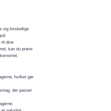
 sig forskellige
gså
til dine
emel, kan du prøve
dkornsmel,
agerne, hvilket gør
g smag, der passer
kagerne.
er naturligt