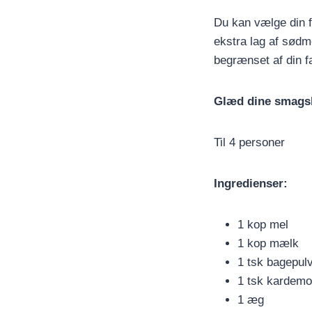
Du kan vælge din fa
ekstra lag af sødm
begrænset af din f
Glæd dine smagsl
Til 4 personer
Ingredienser:
1 kop mel
1 kop mælk
1 tsk bagepul
1 tsk kardemo
1 æg