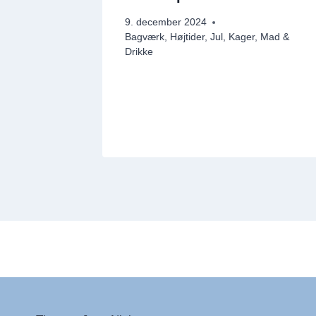
omme
9. december 2024
Bagværk
,
Højtider
,
Jul
,
Kager
,
Mad &
Drikke
 & Drikke
,