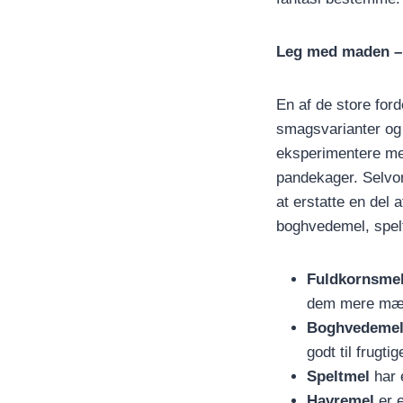
Leg med maden 
En af de store ford
smagsvarianter og 
eksperimentere med 
pandekager. Selvom
at erstatte en del
boghvedemel, spelt
Fuldkornsme
dem mere mæt
Boghvedeme
godt til frugt
Speltmel
har e
Havremel
er e