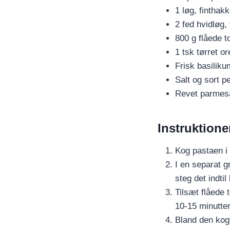
1 løg, finthakk
2 fed hvidløg,
800 g flåede 
1 tsk tørret o
Frisk basiliku
Salt og sort p
Revet parmesan
Instruktione
Kog pastaen i 
I en separat 
steg det indtil
Tilsæt flåede 
10-15 minutter,
Bland den kog