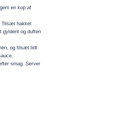
g gem en kop af
 Tilsæt hakket
let gyldent og duften
n, og tilsæt lidt
sauce.
 efter smag. Server