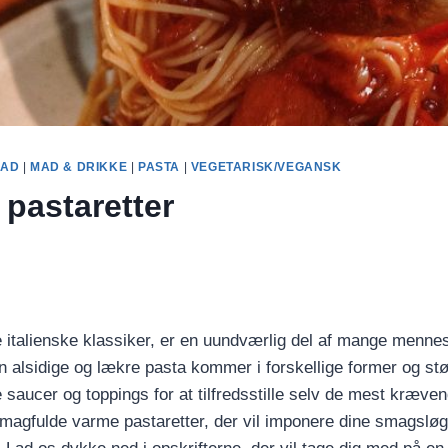
MAD
|
MAD & DRIKKE
|
PASTA
|
VEGETARISK/VEGANSK
pastaretter
 italienske klassiker, er en uundværlig del af mange menne
 alsidige og lækre pasta kommer i forskellige former og stø
 saucer og toppings for at tilfredsstille selv de mest kræven
magfulde varme pastaretter, der vil imponere dine smagslø