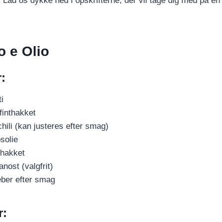
. Lad os dykke ned i opskrifterne, der vil tage dig med på en k
o e Olio
:
i
 finthakket
chili (kan justeres efter smag)
psolie
, hakket
ost (valgfrit)
eber efter smag
r: