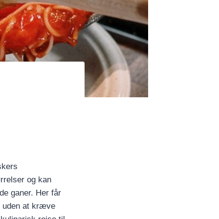
skers
rrelser og kan
de ganer. Her får
g uden at kræve