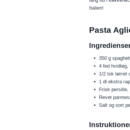
lang tid i køkkenet
Italien!
Pasta Agli
Ingredienser
350 g spaghett
4 fed hvidløg,
1/2 tsk tørret 
1 dl ekstra ra
Frisk persille
Revet parmesan
Salt og sort p
Instruktione