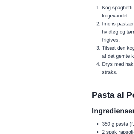
Kog spaghetti 
kogevandet.
Imens pastaen
hvidløg og tørr
frigives.
Tilsæt den kog
af det gemte k
Drys med hakke
straks.
Pasta al 
Ingredienser
350 g pasta (f
2 spsk rapsoli