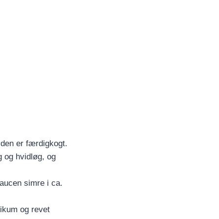
r den er færdigkogt.
 og hvidløg, og
saucen simre i ca.
likum og revet