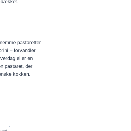
t dækket.
e nemme pastaretter
rini – forvandler
hverdag eller en
en pastaret, der
lienske køkken.
unst