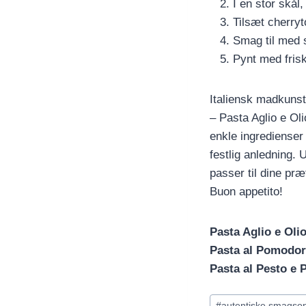
I en stor skål
Tilsæt cherryt
Smag til med s
Pynt med frisk
Italiensk madkunst
– Pasta Aglio e Ol
enkle ingredienser 
festlig anledning. 
passer til dine præ
Buon appetito!
Pasta Aglio e Olio
Pasta al Pomodoro
Pasta al Pesto e 
Indlæg-
#
autentiske smagsop