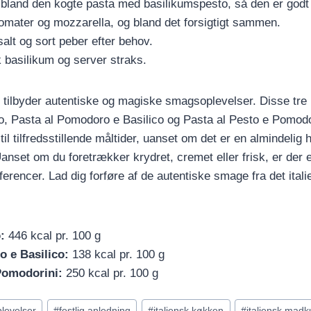
, bland den kogte pasta med basilikumspesto, så den er god
omater og mozzarella, og bland det forsigtigt sammen.
alt og sort peber efter behov.
 basilikum og server straks.
 tilbyder autentiske og magiske smagsoplevelser. Disse tr
io, Pasta al Pomodoro e Basilico og Pasta al Pesto e Pomodo
til tilfredsstillende måltider, uanset om det er en almindelig 
Uanset om du foretrækker krydret, cremet eller frisk, er der 
ferencer. Lad dig forføre af de autentiske smage fra det ita
:
446 kcal pr. 100 g
 e Basilico:
138 kcal pr. 100 g
Pomodorini:
250 kcal pr. 100 g
levelser
#
festlig anledning
#
italiensk køkken
#
italiensk madk