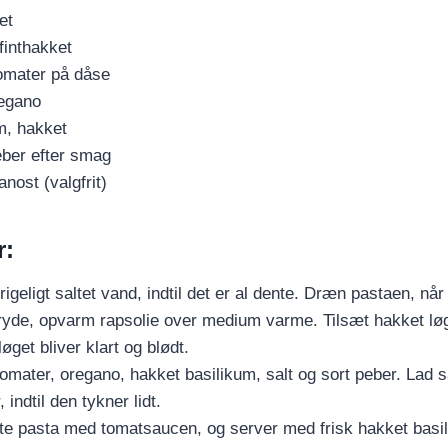
et
 finthakket
tomater på dåse
regano
m, hakket
eber efter smag
ost (valgfrit)
r:
rigeligt saltet vand, indtil det er al dente. Dræn pastaen, nå
gryde, opvarm rapsolie over medium varme. Tilsæt hakket løg
 løget bliver klart og blødt.
tomater, oregano, hakket basilikum, salt og sort peber. Lad 
 indtil den tykner lidt.
te pasta med tomatsaucen, og server med frisk hakket basi