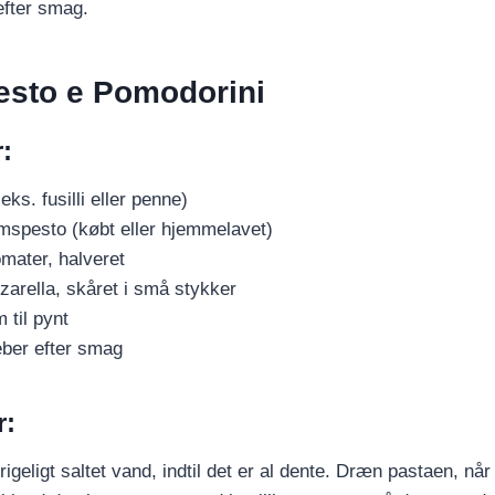
fter smag.
Pesto e Pomodorini
:
eks. fusilli eller penne)
umspesto (købt eller hjemmelavet)
mater, halveret
zarella, skåret i små stykker
 til pynt
eber efter smag
r:
rigeligt saltet vand, indtil det er al dente. Dræn pastaen, nå