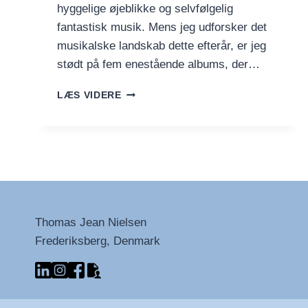
hyggelige øjeblikke og selvfølgelig
fantastisk musik. Mens jeg udforsker det
musikalske landskab dette efterår, er jeg
stødt på fem enestående albums, der…
FIND
LÆS VIDERE
DIN
EFTERÅRSINSPIRATION
I
DISSE
FEM
ALBUMS
Thomas Jean Nielsen
Frederiksberg, Denmark