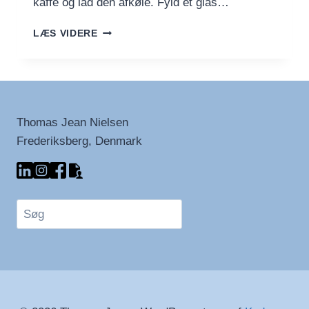
kaffe og lad den afkøle. Fyld et glas…
ISKAFFE
LÆS VIDERE
MED
MANGE
MULIGHEDER
Thomas Jean Nielsen
Frederiksberg, Denmark
Søg