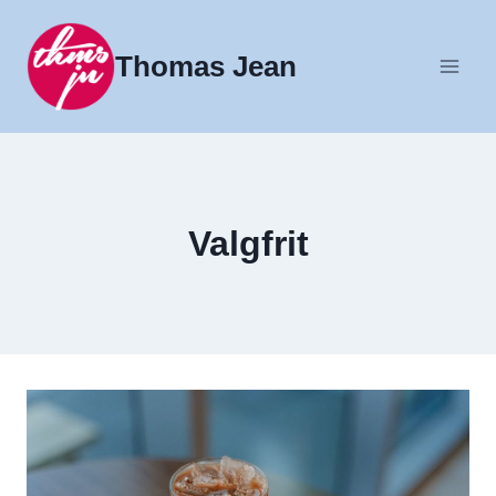
Fortsæt
til
Thomas Jean
indhold
Valgfrit