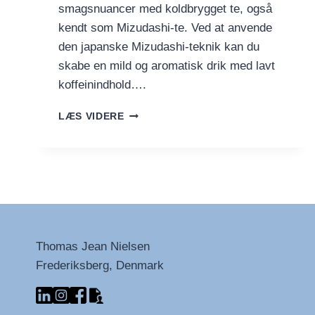
smagsnuancer med koldbrygget te, også
kendt som Mizudashi-te. Ved at anvende
den japanske Mizudashi-teknik kan du
skabe en mild og aromatisk drik med lavt
koffeinindhold….
KOLDBRYGGET
LÆS VIDERE
TE
–
EN
JAPANSK
OPLEVELSE
I
HVERDAGEN
Thomas Jean Nielsen
Frederiksberg, Denmark