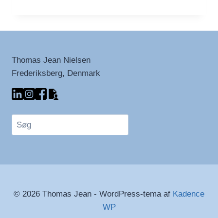
08-
11
ER
DU
KLAR
TIL
Thomas Jean Nielsen
DET
Frederiksberg, Denmark
NÆSTE
KAPITEL?
Søg
© 2026 Thomas Jean - WordPress-tema af
Kadence
WP