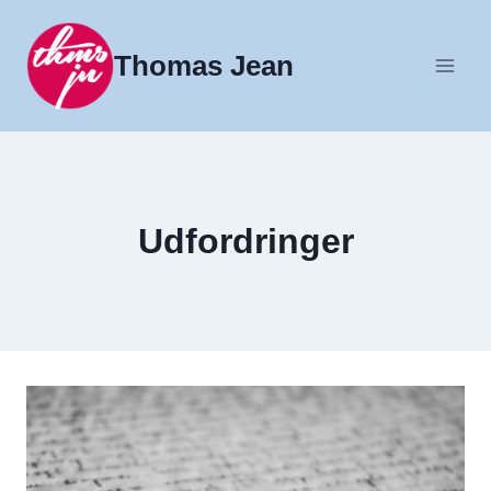
Fortsæt
til
Thomas Jean
indhold
Udfordringer