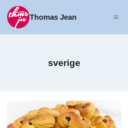
Fortsæt
til
Thomas Jean
indhold
sverige