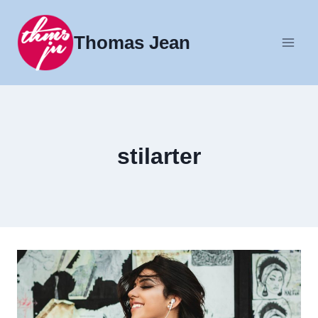
Fortsæt
til
Thomas Jean
indhold
stilarter