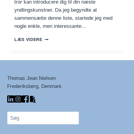
tror kan introducere dig til din næste
yndlingskunstner. Da jeg begyndte at
sammensætte denne liste, startede jeg med
nogle enkle, men interessante…
FIND
LÆS VIDERE
DIN
NÆSTE
YNDLINGSKUNSTNER
MED
DENNE
KURATEREDE
Thomas Jean Nielsen
PLAYLISTE
Frederiksberg, Denmark
Søg