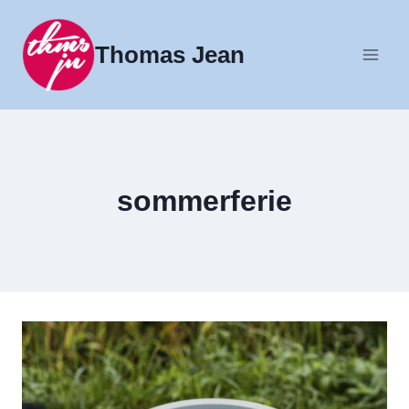
Fortsæt
til
Thomas Jean
indhold
sommerferie