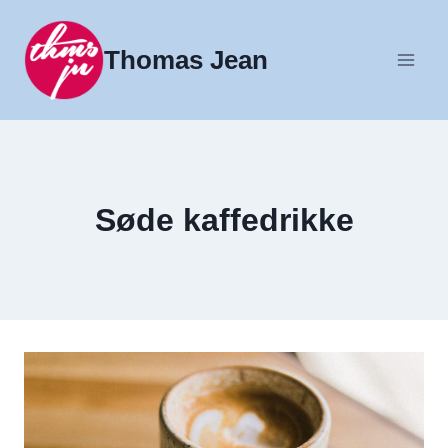
Fortsæt
til
Thomas Jean
indhold
Søde kaffedrikke