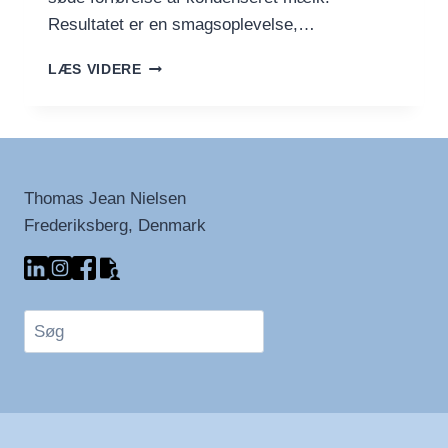
Resultatet er en smagsoplevelse,…
SÅDAN
LÆS VIDERE
LAVER
DU
EN
LÆKKER
CAFÉ
BOMBÓN
Thomas Jean Nielsen
Frederiksberg, Denmark
Søg