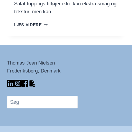
Salat toppings tilføjer ikke kun ekstra smag og
tekstur, men kan…
FRA
LÆS VIDERE
HVERDAG
TIL
GOURMET:
TOPPINGS
DER
FORVANDLER
Thomas Jean Nielsen
DIN
Frederiksberg, Denmark
SALAT
Søg