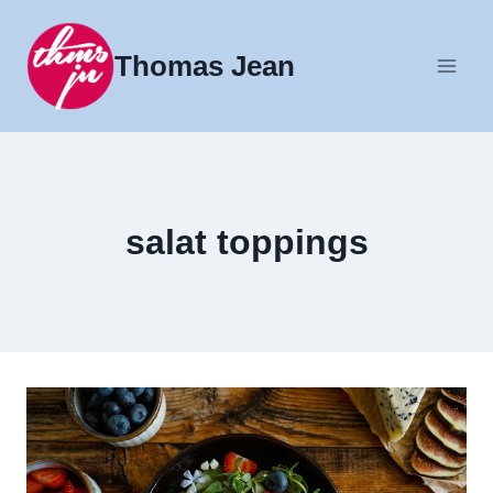
Fortsæt
til
Thomas Jean
indhold
salat toppings