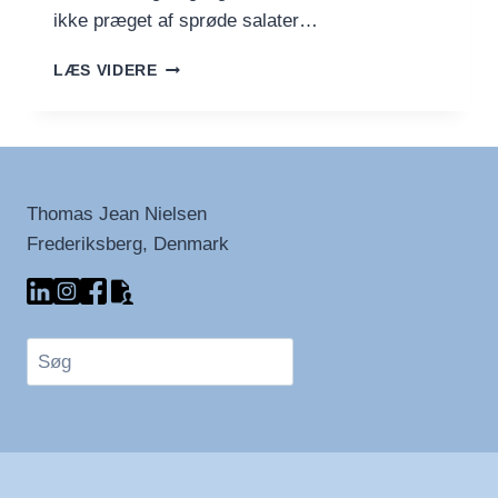
ikke præget af sprøde salater…
VINTERENS
LÆS VIDERE
RÅVARER
–
ET
SOLIDT
FUNDAMENT
FOR
Thomas Jean Nielsen
SUND
Frederiksberg, Denmark
MAD
Søg