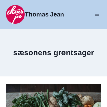
Fortsæt
til
Thomas Jean
indhold
sæsonens grøntsager