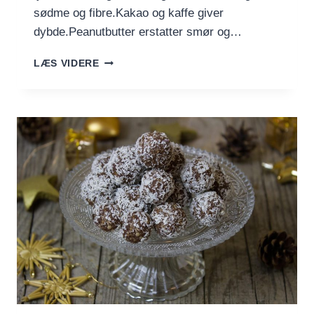
sødme og fibre.Kakao og kaffe giver
dybde.Peanutbutter erstatter smør og…
ROMKUGLER
LÆS VIDERE
MED
SORTE
BØNNER
OG
PEANUTBUTTER