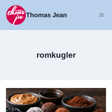
Fortsæt
til
Thomas Jean
indhold
romkugler