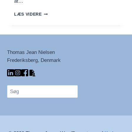
at…
DYK
LÆS VIDERE
NED
I
BRISTOLS
TRIP-
HOP-
HISTORIE
Thomas Jean Nielsen
MED
Frederiksberg, Denmark
SPOTIFY
Søg