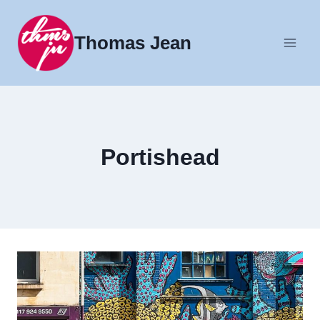
Fortsæt
til
Thomas Jean
indhold
Portishead