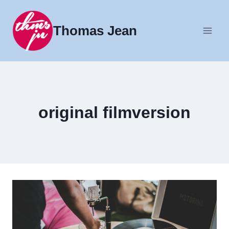
Fortsæt
til
Thomas Jean
indhold
original filmversion