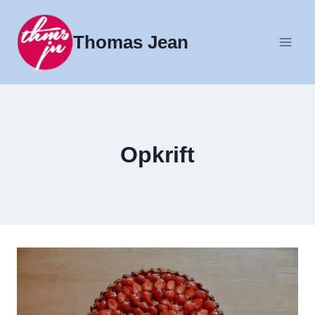
Fortsæt
til
Thomas Jean
indhold
Opkrift