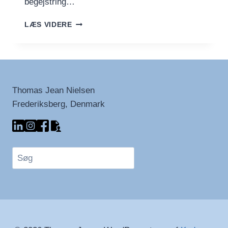
begejstring…
JORDBÆRTÆRTE
LÆS VIDERE
–
EN
SOMMERLIG
DELIKATESSE
Thomas Jean Nielsen
Frederiksberg, Denmark
Søg