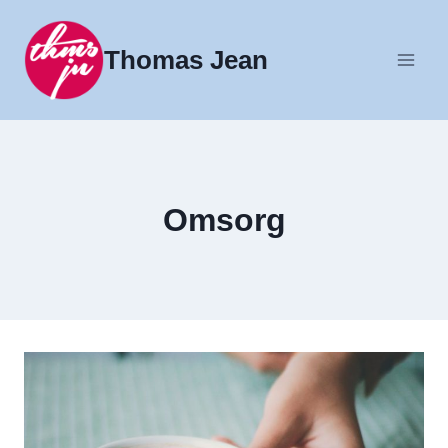
Fortsæt
til
Thomas Jean
indhold
Omsorg