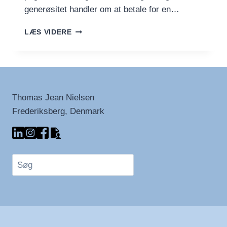
generøsitet handler om at betale for en…
CAFFÈ
LÆS VIDERE
SOSPESO:
EN
GESTUS
AF
VENLIGHED
OG
Thomas Jean Nielsen
GENERØSITET
Frederiksberg, Denmark
Søg