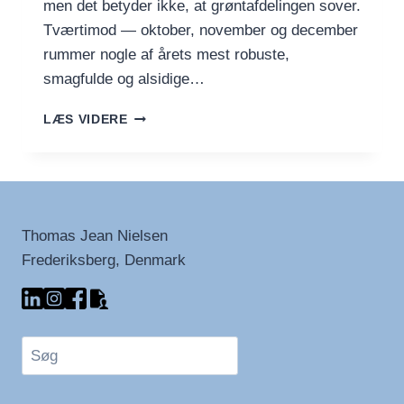
men det betyder ikke, at grøntafdelingen sover.
Tværtimod — oktober, november og december
rummer nogle af årets mest robuste,
smagfulde og alsidige…
EFTERÅRETS
LÆS VIDERE
&
VINTERENS
HØST
–
FRUGT
OG
Thomas Jean Nielsen
GRØNT
Frederiksberg, Denmark
I
OKTOBER,
NOVEMBER
&
DECEMBER
Søg