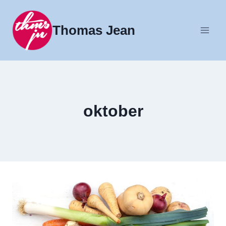
Fortsæt
til
Thomas Jean
indhold
oktober