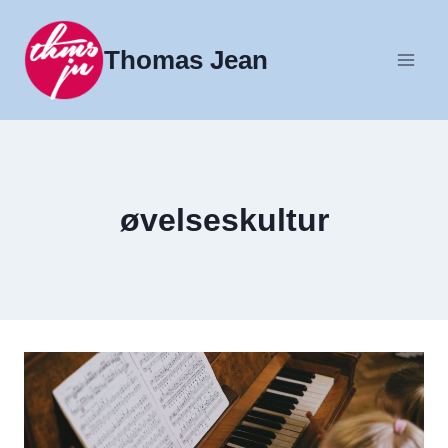
Fortsæt
til
Thomas Jean
indhold
øvelseskultur