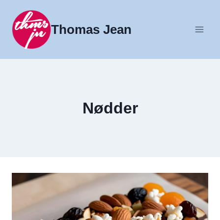
Fortsæt
til
Thomas Jean
indhold
Nødder