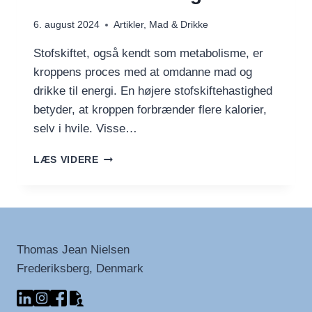
6. august 2024
Artikler
,
Mad & Drikke
Stofskiftet, også kendt som metabolisme, er
kroppens proces med at omdanne mad og
drikke til energi. En højere stofskiftehastighed
betyder, at kroppen forbrænder flere kalorier,
selv i hvile. Visse…
SPIS
LÆS VIDERE
DIG
SLANK:
FØDEVARER,
DER
ØGER
DIT
Thomas Jean Nielsen
STOFSKIFTE
Frederiksberg, Denmark
NATURLIGT