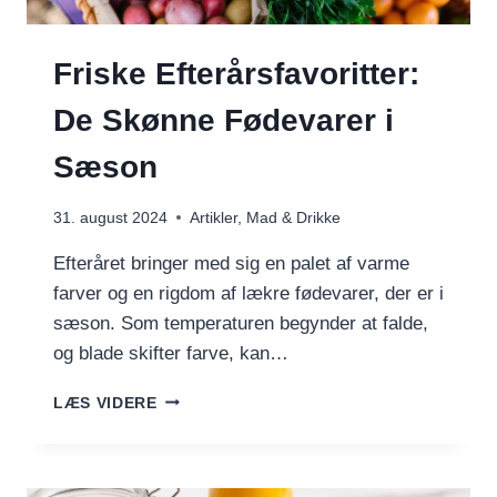
Friske Efterårsfavoritter:
De Skønne Fødevarer i
Sæson
31. august 2024
Artikler
,
Mad & Drikke
Efteråret bringer med sig en palet af varme
farver og en rigdom af lækre fødevarer, der er i
sæson. Som temperaturen begynder at falde,
og blade skifter farve, kan…
FRISKE
LÆS VIDERE
EFTERÅRSFAVORITTER:
DE
SKØNNE
FØDEVARER