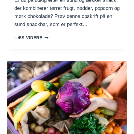
Er du på udkig efter en sund og lækker snack,
der kombinerer tørret frugt, nødder, popcorn og
mørk chokolade? Prøv denne opskrift på en
sund snackbar, som er perfekt…
SUND
LÆS VIDERE
SNACK
BAR
MED
TØRRET
FRUGT,
NØDDER,
POPCORN
OG
MØRK
CHOKOLADE