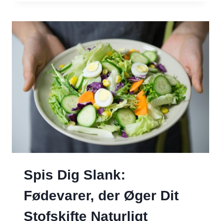
TIL
GOURMET:
TOPPINGS
DER
FORVANDLER
DIN
SALAT
Spis Dig Slank:
Fødevarer, der Øger Dit
Stofskifte Naturligt