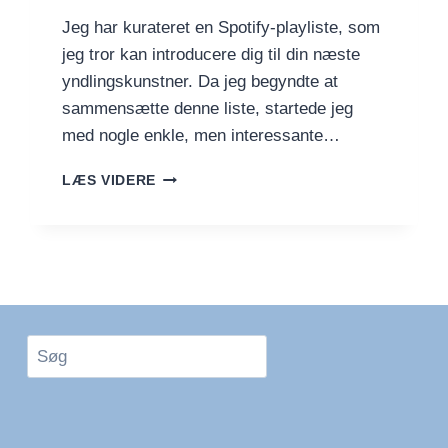
Jeg har kurateret en Spotify-playliste, som
jeg tror kan introducere dig til din næste
yndlingskunstner. Da jeg begyndte at
sammensætte denne liste, startede jeg
med nogle enkle, men interessante…
FIND
LÆS VIDERE
DIN
NÆSTE
YNDLINGSKUNSTNER
MED
DENNE
KURATEREDE
PLAYLISTE
Søg