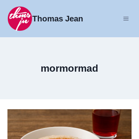
Fortsæt
til
Thomas Jean
indhold
mormormad