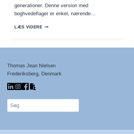
generationer. Denne version med
boghvedeflager er enkel, nærende…
FYNSK
LÆS VIDERE
BOGHVEDEGRØD
–
DEN
KLASSISKE
VERSION
Thomas Jean Nielsen
Frederiksberg, Denmark
Søg