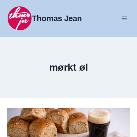
Fortsæt
til
Thomas Jean
indhold
mørkt øl