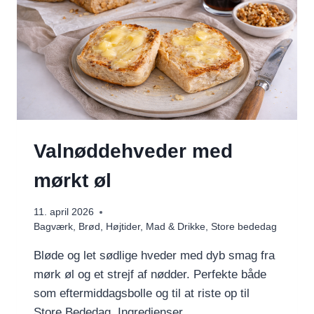
Valnøddehveder med
mørkt øl
11. april 2026
Bagværk
,
Brød
,
Højtider
,
Mad & Drikke
,
Store bededag
Bløde og let sødlige hveder med dyb smag fra
mørk øl og et strejf af nødder. Perfekte både
som eftermiddagsbolle og til at riste op til
Store Bededag. Ingredienser…