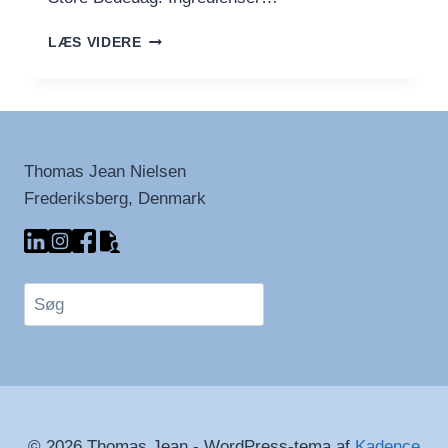
VALNØDDEHVEDER
LÆS VIDERE
MED
MØRKT
ØL
Thomas Jean Nielsen
Frederiksberg, Denmark
Søg
© 2026 Thomas Jean - WordPress-tema af
Kadence