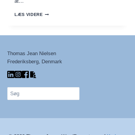
at…
DYK
LÆS VIDERE
NED
I
BRISTOLS
TRIP-
HOP-
HISTORIE
Thomas Jean Nielsen
MED
Frederiksberg, Denmark
SPOTIFY
Søg