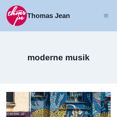
Fortsæt
til
Thomas Jean
indhold
moderne musik