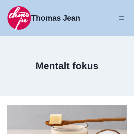
Fortsæt
til
Thomas Jean
indhold
Mentalt fokus