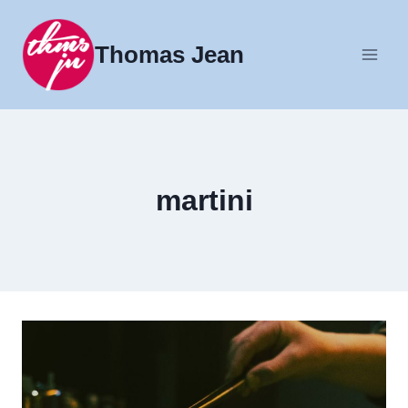
Fortsæt
til
Thomas Jean
indhold
martini