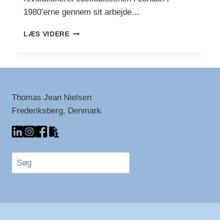
1980’erne gennem sit arbejde…
ESPRESSO
LÆS VIDERE
MARTINI
–
OG
LIDT
OM
DICK
Thomas Jean Nielsen
BRADSELL
Frederiksberg, Denmark
Søg