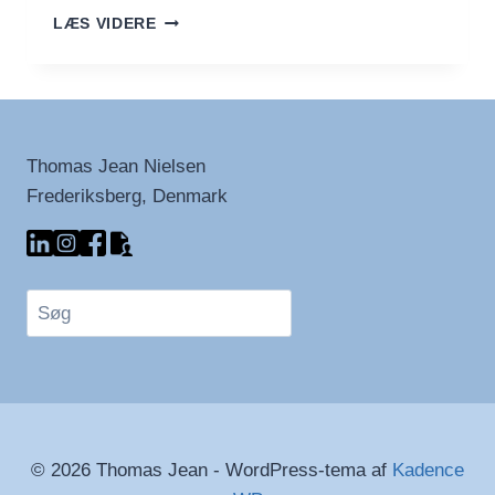
DIRTY
LÆS VIDERE
CHAI
LATTE
–
CHAI’ENS
BESKIDTE
BROR
Thomas Jean Nielsen
Frederiksberg, Denmark
Søg
© 2026 Thomas Jean - WordPress-tema af
Kadence