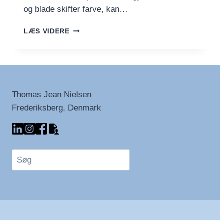
og blade skifter farve, kan…
FRISKE
LÆS VIDERE
EFTERÅRSFAVORITTER:
DE
SKØNNE
FØDEVARER
I
SÆSON
Thomas Jean Nielsen
Frederiksberg, Denmark
Søg