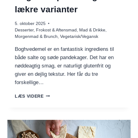
lækre varianter
5. oktober 2025
Desserter
,
Frokost & Aftensmad
,
Mad & Drikke
,
Morgenmad & Brunch
,
Vegetarisk/Vegansk
Boghvedemel er en fantastisk ingrediens til
både salte og søde pandekager. Det har en
nøddeagtig smag, er naturligt glutenfrit og
giver en dejlig tekstur. Her får du tre
forskellige…
BOGHVEDEPANDEKAGER
LÆS VIDERE
–
3
LÆKRE
VARIANTER