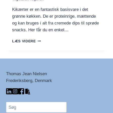
Kikærter er en fantastisk basisvare i det
grønne køkken. De er proteinrige, mættende
og kan bruges i alt fra cremede dips til sprøde
snacks. Her får du en enkel…
SÅDAN
LÆS VIDERE
KOGER
DU
KIKÆRTER
–
OG
HVAD
Thomas Jean Nielsen
DU
Frederiksberg, Denmark
KAN
BRUGE
DEM
TIL
BAGEFTER
Søg