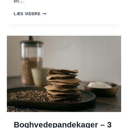
en…
SÅDAN
LÆS VIDERE
BRUGER
DU
RISTEDE
BOGHVEDEKERNER
(KASHA)
Boghvedepandekager – 3