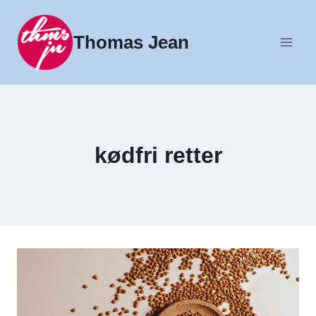
Fortsæt
til
Thomas Jean
indhold
kødfri retter