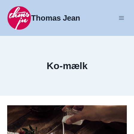
Fortsæt
til
Thomas Jean
indhold
Ko-mælk