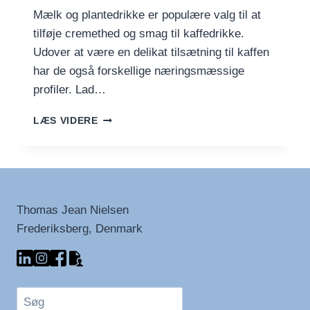
Mælk og plantedrikke er populære valg til at
tilføje cremethed og smag til kaffedrikke.
Udover at være en delikat tilsætning til kaffen
har de også forskellige næringsmæssige
profiler. Lad…
GUIDE
LÆS VIDERE
TIL
MÆLK
OG
PLANTEDRIKKE:
TYPER,
SUNDHEDSMÆSSIGE
Thomas Jean Nielsen
FORDELE
Frederiksberg, Denmark
OG
BRUG
I
KAFFEDRIKKE
Søg