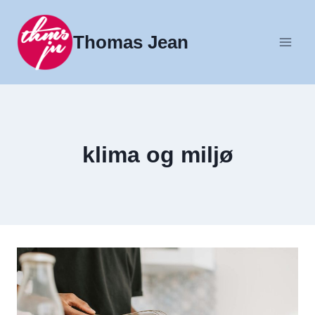
Fortsæt
til
Thomas Jean
indhold
klima og miljø