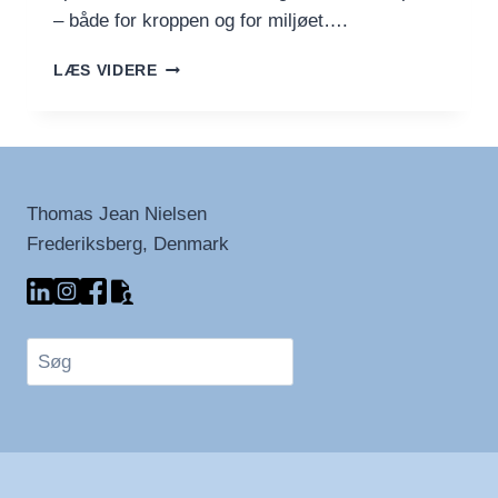
– både for kroppen og for miljøet….
HJEMMELAVET
LÆS VIDERE
MAD
–
SUNDERE
VALG
FOR
BÅDE
Thomas Jean Nielsen
KROP
Frederiksberg, Denmark
OG
PLANET
Søg