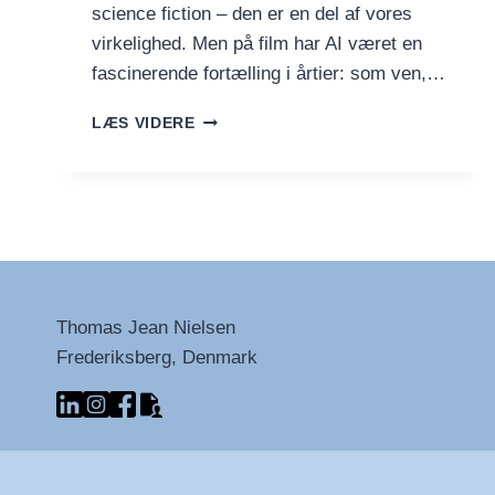
science fiction – den er en del af vores
virkelighed. Men på film har AI været en
fascinerende fortælling i årtier: som ven,…
10
LÆS VIDERE
STÆRKE
FILM
MED
KUNSTIG
INTELLIGENS
I
HOVEDROLLEN
Thomas Jean Nielsen
Frederiksberg, Denmark