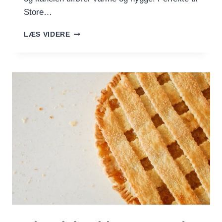
Store…
GROVE
LÆS VIDERE
HVEDER
MED
GULEROD
OG
KANEL