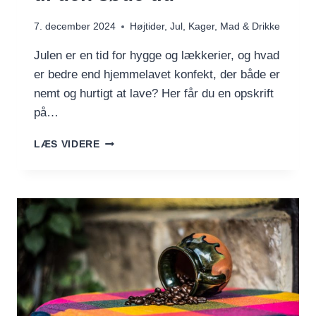
7. december 2024
Højtider
,
Jul
,
Kager
,
Mad & Drikke
Julen er en tid for hygge og lækkerier, og hvad
er bedre end hjemmelavet konfekt, der både er
nemt og hurtigt at lave? Her får du en opskrift
på…
JULEKUGLER
LÆS VIDERE
–
NEM
KONFEKT
TIL
DEN
SØDE
TID