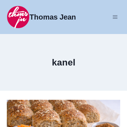
Fortsæt
til
Thomas Jean
indhold
kanel