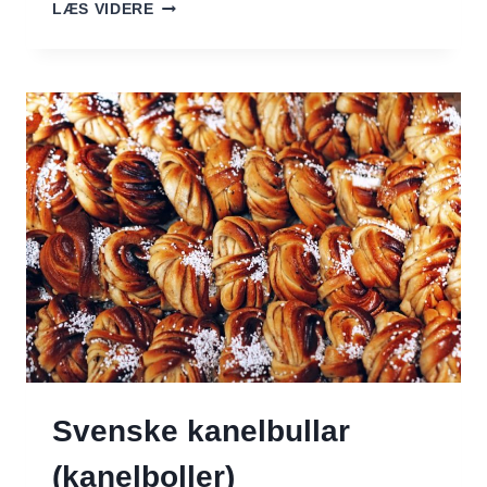
KLASSISK
LÆS VIDERE
ÆBLETÆRTE
–
EN
LÆKKER
OG
TRADITIONEL
OPSKRIFT
Svenske kanelbullar
(kanelboller)