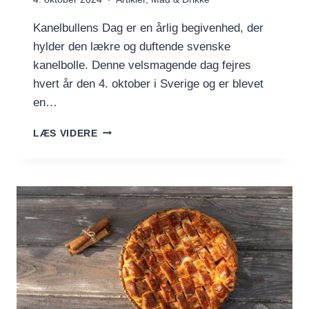
Kanelbullens Dag er en årlig begivenhed, der
hylder den lækre og duftende svenske
kanelbolle. Denne velsmagende dag fejres
hvert år den 4. oktober i Sverige og er blevet
en…
KANELBULLENS
LÆS VIDERE
DAG:
EN
HYLDEST
TIL
DEN
LÆKRE
SVENSKE
KANELBOLLE