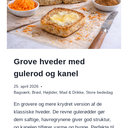
Grove hveder med
gulerod og kanel
25. april 2026
Bagværk
,
Brød
,
Højtider
,
Mad & Drikke
,
Store bededag
En grovere og mere krydret version af de
klassiske hveder. De revne gulerødder gør
dem saftige, havregrynene giver god struktur,
og kanelen tilfører varme og hygge. Perfekte til