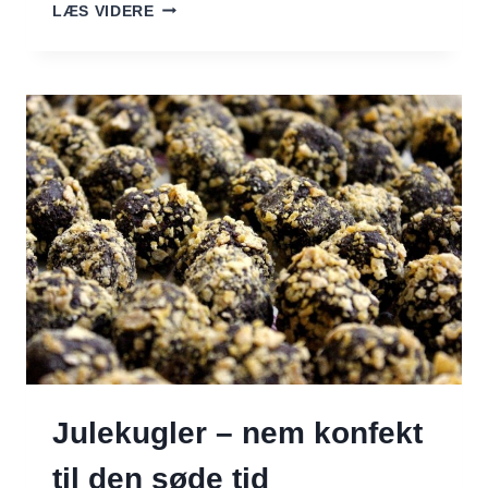
GØR
LÆS VIDERE
DIN
KAFFE
SUNDERE
MED
ET
DRYS
KRYDDERI
Julekugler – nem konfekt
til den søde tid