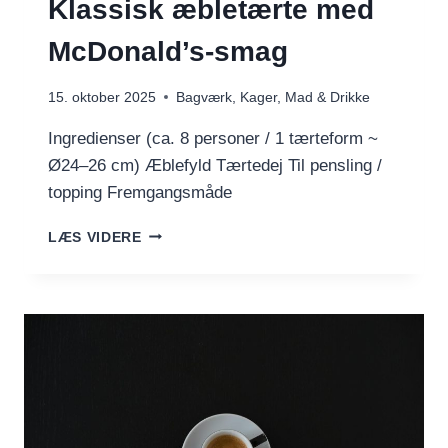
Klassisk æbletærte med
McDonald’s-smag
15. oktober 2025
Bagværk
,
Kager
,
Mad & Drikke
Ingredienser (ca. 8 personer / 1 tærteform ~
Ø24–26 cm) Æblefyld Tærtedej Til pensling /
topping Fremgangsmåde
KLASSISK
LÆS VIDERE
ÆBLETÆRTE
MED
MCDONALD’S-
SMAG