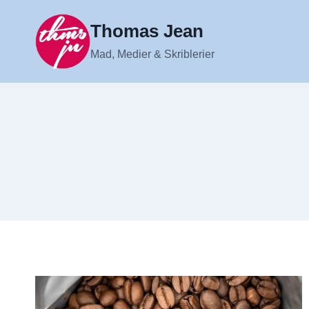
Fortsæt
til
Thomas Jean
indhold
Mad, Medier & Skriblerier