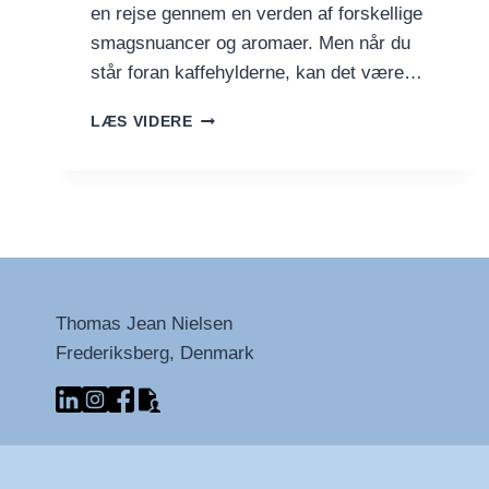
en rejse gennem en verden af forskellige
smagsnuancer og aromaer. Men når du
står foran kaffehylderne, kan det være…
VALG
LÆS VIDERE
AF
DEN
PERFEKTE
KAFFEBØNNE
TIL
DIN
KAFFEKOP
Thomas Jean Nielsen
Frederiksberg, Denmark