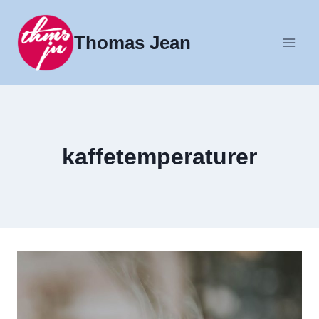
Fortsæt
til
Thomas Jean
indhold
kaffetemperaturer