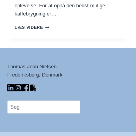
oplevelse. For at opnå den bedst mulige
kaffebrygning er…
DEN
LÆS VIDERE
RETTE
TEMPERATUR:
VAND
OG
MÆLK
TIL
Thomas Jean Nielsen
DEN
Frederiksberg, Denmark
PERFEKT
KOP
Søg