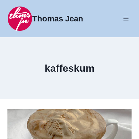
Fortsæt
til
Thomas Jean
indhold
kaffeskum