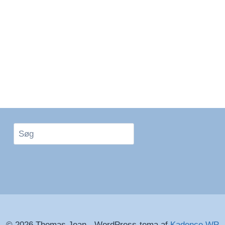
Søg
© 2026 Thomas Jean - WordPress-tema af
Kadence WP