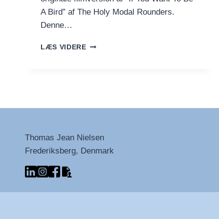
A Bird” af The Holy Modal Rounders.
Denne…
DET
LÆS VIDERE
ORIGINALE
‘ORIGINAL’
EASY
RIDER
SOUNDTRACK
Thomas Jean Nielsen
Frederiksberg, Denmark