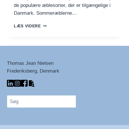
de populære æblesorter, der er tilgængelige i
Danmark. Sommeræblerne…
ÆBLERNES
LÆS VIDERE
SÆSONER
–
EN
GUIDE
TIL
DANSKE
Thomas Jean Nielsen
ÆBLESORTER
Frederiksberg, Denmark
Søg