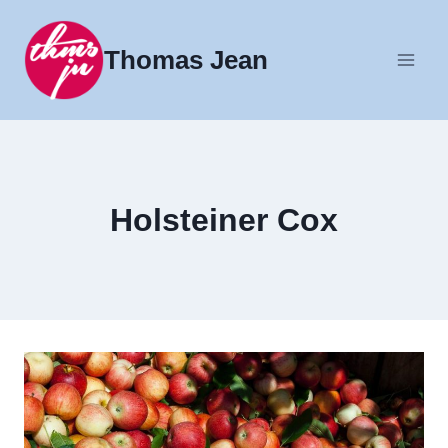
Fortsæt
til
Thomas Jean
indhold
Holsteiner Cox