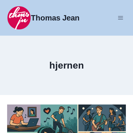
Fortsæt
til
Thomas Jean
indhold
hjernen