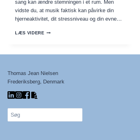
sang kan ændre stemningen i et rum. Men
vidste du, at musik faktisk kan påvirke din
hjerneaktivitet, dit stressniveau og din evne…
PLAYLISTER
LÆS VIDERE
OG
PRODUKTIVITET:
HVORDAN
MUSIK
PÅVIRKER
DIT
Thomas Jean Nielsen
HUMØR
Frederiksberg, Denmark
OG
DIN
HJERNE
Søg