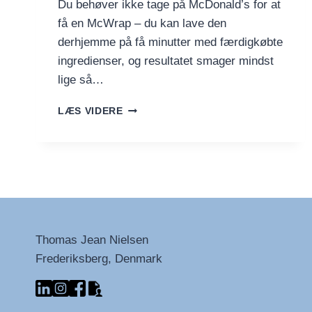
Du behøver ikke tage på McDonald’s for at
få en McWrap – du kan lave den
derhjemme på få minutter med færdigkøbte
ingredienser, og resultatet smager mindst
lige så…
HJEMMELAVET
LÆS VIDERE
MCDONALD’S
MCWRAP
CRISPY
CHICKEN
Thomas Jean Nielsen
Frederiksberg, Denmark