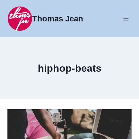
Fortsæt
til
Thomas Jean
indhold
hiphop-beats